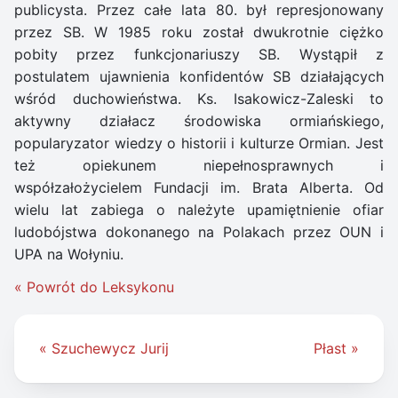
publicysta. Przez całe lata 80. był represjonowany
przez SB. W 1985 roku został dwukrotnie ciężko
pobity przez funkcjonariuszy SB. Wystąpił z
postulatem ujawnienia konfidentów SB działających
wśród duchowieństwa. Ks. Isakowicz-Zaleski to
aktywny działacz środowiska ormiańskiego,
popularyzator wiedzy o historii i kulturze Ormian. Jest
też opiekunem niepełnosprawnych i
współzałożycielem Fundacji im. Brata Alberta. Od
wielu lat zabiega o należyte upamiętnienie ofiar
ludobójstwa dokonanego na Polakach przez OUN i
UPA na Wołyniu.
« Powrót do Leksykonu
Nawigacja
« Szuchewycz Jurij
Płast »
wpisu