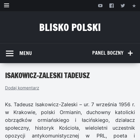
Przejdź
do
treści
BLISKO POLSKI
www.bliskopolski.pl
PANEL BOCZNY
MENU
ISAKOWICZ-ZALESKI TADEUSZ
Dodaj komentarz
Ks. Tadeusz Isakowicz-Zaleski – ur. 7 września 1956 r.
w Krakowie, polski Ormianin, duchowny katolicki
obrządków ormiańskiego i łacińskiego, działacz
społeczny, historyk Kościoła, wieloletni uczestnik
opozycji antykomunistycznej w PRL, poeta i