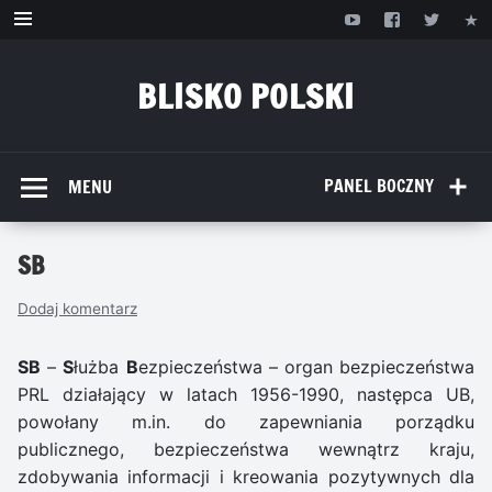
Przejdź
do
treści
BLISKO POLSKI
www.bliskopolski.pl
PANEL BOCZNY
MENU
SB
Dodaj komentarz
SB
–
S
łużba
B
ezpieczeństwa – organ bezpieczeństwa
PRL działający w latach 1956-1990, następca UB,
powołany m.in. do zapewniania porządku
publicznego, bezpieczeństwa wewnątrz kraju,
zdobywania informacji i kreowania pozytywnych dla