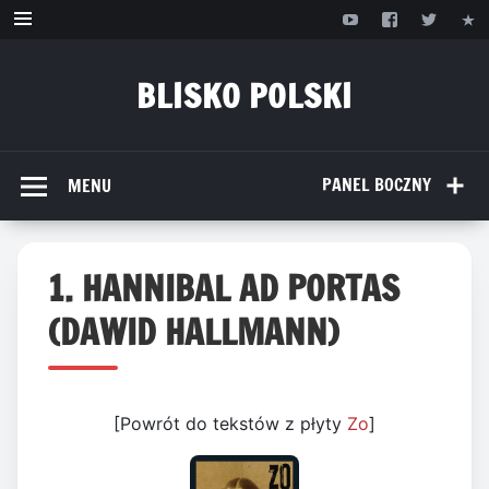
Przejdź
do
treści
BLISKO POLSKI
www.bliskopolski.pl
PANEL BOCZNY
MENU
1. HANNIBAL AD PORTAS
(DAWID HALLMANN)
[Powrót do tekstów z płyty
Zo
]