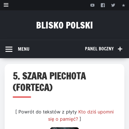
Przejdź
do
treści
BLISKO POLSKI
www.bliskopolski.pl
PANEL BOCZNY
MENU
5. SZARA PIECHOTA
(FORTECA)
[ Powrót do tekstów z płyty
Kto dziś upomni
się o pamięć?
]