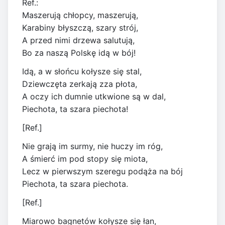
Ref.:
Maszerują chłopcy, maszerują,
Karabiny błyszczą, szary strój,
A przed nimi drzewa salutują,
Bo za naszą Polskę idą w bój!
Idą, a w słońcu kołysze się stal,
Dziewczęta zerkają zza płota,
A oczy ich dumnie utkwione są w dal,
Piechota, ta szara piechota!
[Ref.]
Nie grają im surmy, nie huczy im róg,
A śmierć im pod stopy się miota,
Lecz w pierwszym szeregu podąża na bój
Piechota, ta szara piechota.
[Ref.]
Miarowo bagnetów kołysze się łan,