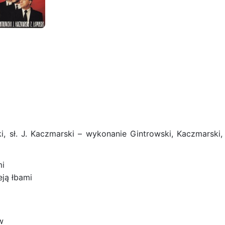
i, sł. J. Kaczmarski – wykonanie Gintrowski, Kaczmarski,
mi
eją łbami
w