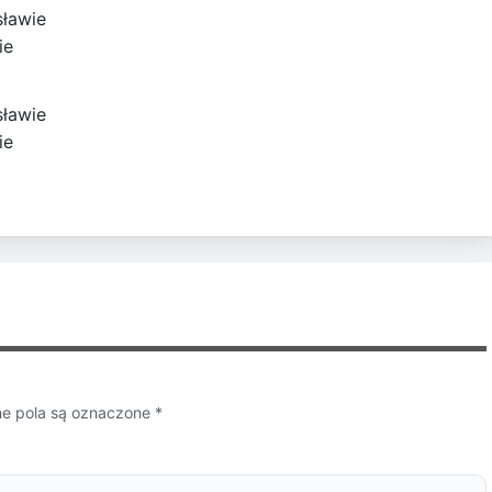
sławie
ie
sławie
ie
 pola są oznaczone
*