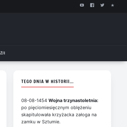
ZJI
TEGO DNIA W HISTORII…
08-08-1454
Wojna trzynastoletnia:
po pięciomiesięcznym oblężeniu
skapitulowała krzyżacka załoga na
zamku w Sztumie.