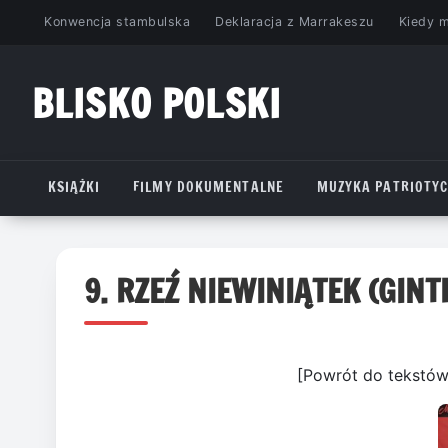
Przejdź
Konwencja stambulska
Deklaracja z Marrakeszu
Kiedy 
do
treści
BLISKO POLSKI
www.bliskopolski.pl
KSIĄŻKI
FILMY DOKUMENTALNE
MUZYKA PATRIOTY
9. RZEŹ NIEWINIĄTEK (GIN
[Powrót do tekstów