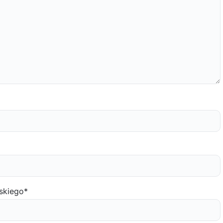
skiego
*