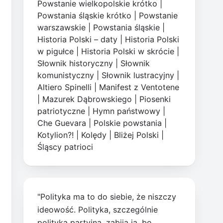
Powstanie wielkopolskie krótko
|
Powstania śląskie krótko
|
Powstanie
warszawskie
|
Powstania śląskie
|
Historia Polski – daty
|
Historia Polski
w pigułce
|
Historia Polski w skrócie
|
Słownik historyczny
|
Słownik
komunistyczny
|
Słownik lustracyjny
|
Altiero Spinelli
|
Manifest z Ventotene
|
Mazurek Dąbrowskiego
|
Piosenki
patriotyczne
|
Hymn państwowy
|
Che Guevara
|
Polskie powstania
|
Kotylion?!
|
Kolędy
|
Bliżej Polski
|
Śląscy patrioci
"Polityka ma to do siebie, że niszczy
ideowość. Polityka, szczególnie
polityka partyjna, zabija ją, bo