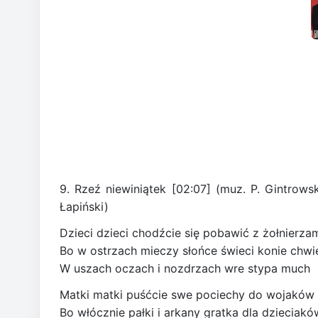
9. Rzeź niewiniątek [02:07] (muz. P. Gintrowsk
Łapiński)
Dzieci dzieci chodźcie się pobawić z żołnierza
Bo w ostrzach mieczy słońce świeci konie chwi
W uszach oczach i nozdrzach wre stypa much
Matki matki puśćcie swe pociechy do wojaków
Bo włócznie pałki i arkany gratka dla dzieciakó