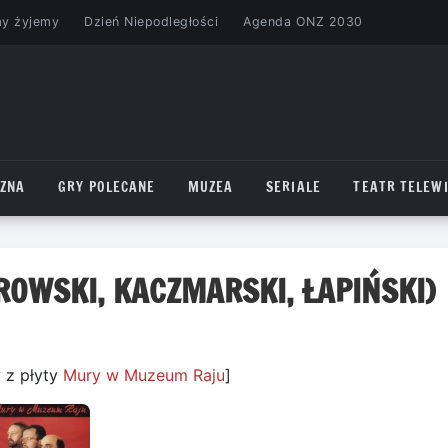
my żyjemy
Dzień Niepodległości
Agenda ONZ 2030
CZNA
GRY POLECANE
MUZEA
SERIALE
TEATR TELEWI
TROWSKI, KACZMARSKI, ŁAPIŃSKI)
 z płyty
Mury w Muzeum Raju
]