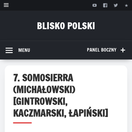
Przejdź
do
treści
BLISKO POLSKI
www.bliskopolski.pl
PANEL BOCZNY
MENU
7. SOMOSIERRA
(MICHAŁOWSKI)
[GINTROWSKI,
KACZMARSKI, ŁAPIŃSKI]