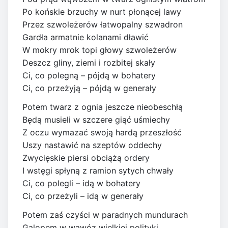
Po końskie brzuchy w nurt płonącej lawy
Przez szwoleżerów łatwopalny szwadron
Gardła armatnie kolanami dławić
W mokry mrok topi głowy szwoleżerów
Deszcz gliny, ziemi i rozbitej skały
Ci, co polegną – pójdą w bohatery
Ci, co przeżyją – pójdą w generały
Potem twarz z ognia jeszcze nieobeschłą
Będą musieli w szczere giąć uśmiechy
Z oczu wymazać swoją hardą przeszłość
Uszy nastawić na szeptów oddechy
Zwycięskie piersi obciążą ordery
I wstęgi spłyną z ramion sytych chwały
Ci, co polegli – idą w bohatery
Ci, co przeżyli – idą w generały
Potem zaś czyści w paradnych mundurach
Galopem w wąwóz wielkiej polityki