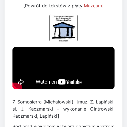
[Powrót do tekstów z płyty
Muzeum
]
7. Somosierra (Michałowski) [muz. Z. Łapiński,
sł. J. Kaczmarski – wykonanie Gintrowski,
Kaczmarski, Łapiński]
Pod prąd wąwozem w twarz ognistym wiatrom