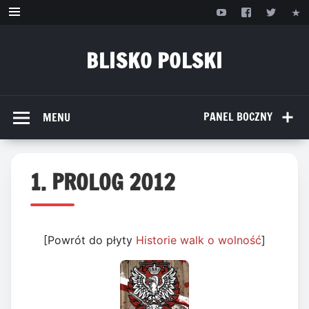
Przejdź
do
treści
BLISKO POLSKI
www.bliskopolski.pl
PANEL BOCZNY
MENU
1. PROLOG 2012
[Powrót do płyty
Historie walk o wolność
]