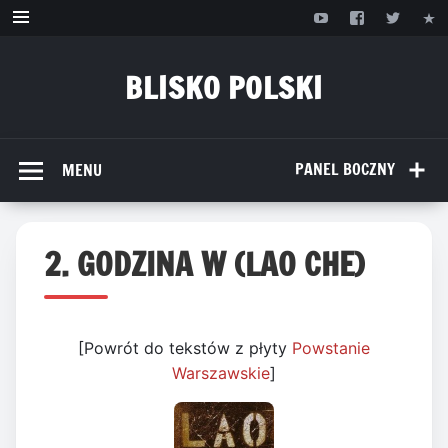
Przejdź
do
treści
BLISKO POLSKI
www.bliskopolski.pl
PANEL BOCZNY
MENU
2. GODZINA W (LAO CHE)
[Powrót do tekstów z płyty
Powstanie
Warszawskie
]