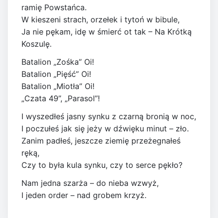
ramię Powstańca.
W kieszeni strach, orzełek i tytoń w bibule,
Ja nie pękam, idę w śmierć ot tak – Na Krótką
Koszulę.
Batalion „Zośka” Oi!
Batalion „Pięść” Oi!
Batalion „Miotła” Oi!
„Czata 49”, „Parasol”!
I wyszedłeś jasny synku z czarną bronią w noc,
I poczułeś jak się jeży w dźwięku minut – zło.
Zanim padłeś, jeszcze ziemię przeżegnałeś
ręką,
Czy to była kula synku, czy to serce pękło?
Nam jedna szarża – do nieba wzwyż,
I jeden order – nad grobem krzyż.