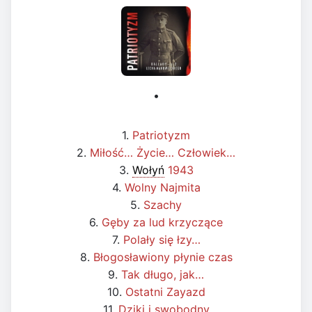
•
1.
Patriotyzm
2.
Miłość… Życie… Człowiek…
3.
Wołyń
1943
4.
Wolny Najmita
5.
Szachy
6.
Gęby za lud krzyczące
7.
Polały się łzy…
8.
Błogosławiony płynie czas
9.
Tak długo, jak…
10.
Ostatni Zayazd
11.
Dziki i swobodny