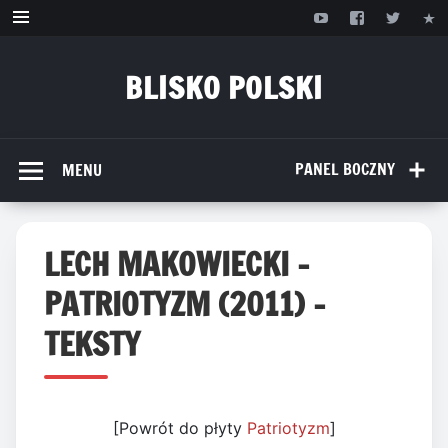
Przejdź
do
treści
BLISKO POLSKI
www.bliskopolski.pl
PANEL BOCZNY
MENU
LECH MAKOWIECKI –
PATRIOTYZM (2011) –
TEKSTY
[Powrót do płyty
Patriotyzm
]