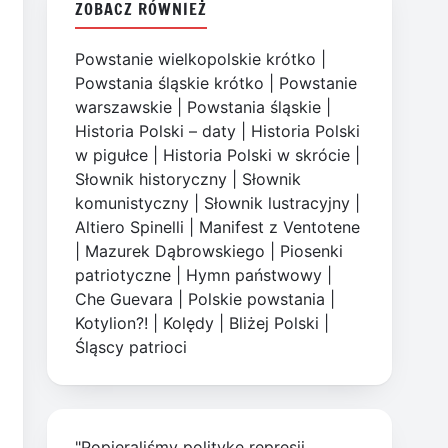
ZOBACZ RÓWNIEŻ
Powstanie wielkopolskie krótko
|
Powstania śląskie krótko
|
Powstanie
warszawskie
|
Powstania śląskie
|
Historia Polski – daty
|
Historia Polski
w pigułce
|
Historia Polski w skrócie
|
Słownik historyczny
|
Słownik
komunistyczny
|
Słownik lustracyjny
|
Altiero Spinelli
|
Manifest z Ventotene
|
Mazurek Dąbrowskiego
|
Piosenki
patriotyczne
|
Hymn państwowy
|
Che Guevara
|
Polskie powstania
|
Kotylion?!
|
Kolędy
|
Bliżej Polski
|
Śląscy patrioci
"Popieraliśmy politykę represji,