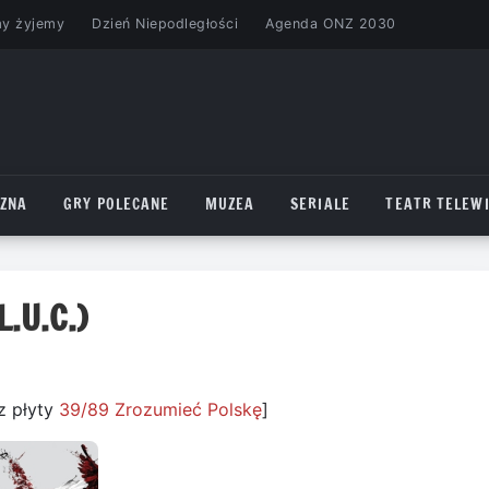
my żyjemy
Dzień Niepodległości
Agenda ONZ 2030
CZNA
GRY POLECANE
MUZEA
SERIALE
TEATR TELEWI
.U.C.)
z płyty
39/89 Zrozumieć Polskę
]