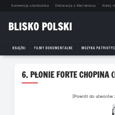
Przejdź
Konwencja stambulska
Deklaracja z Marrakeszu
Kiedy 
do
treści
BLISKO POLSKI
www.bliskopolski.pl
KSIĄŻKI
FILMY DOKUMENTALNE
MUZYKA PATRIOTY
6. PŁONIE FORTE CHOPINA (L
[Powrót do utworów 