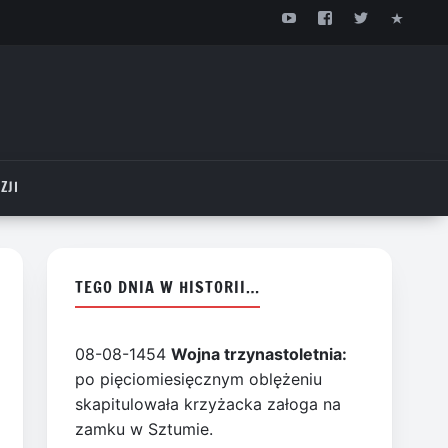
ZJI
TEGO DNIA W HISTORII…
08-08-1454
Wojna trzynastoletnia:
po pięciomiesięcznym oblężeniu
skapitulowała krzyżacka załoga na
zamku w Sztumie.