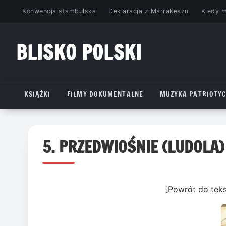
Przejdź
Konwencja stambulska
Deklaracja z Marrakeszu
Kiedy 
do
treści
BLISKO POLSKI
www.bliskopolski.pl
KSIĄŻKI
FILMY DOKUMENTALNE
MUZYKA PATRIOTY
5. PRZEDWIOŚNIE (LUDOLA)
[Powrót do tek