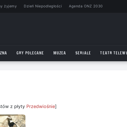
my żyjemy
Dzień Niepodległości
Agenda ONZ 2030
CZNA
GRY POLECANE
MUZEA
SERIALE
TEATR TELEWI
stów z płyty
Przedwiośnie
]