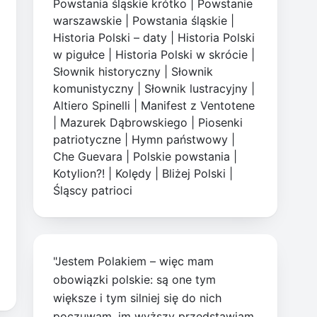
Powstania śląskie krótko
|
Powstanie
warszawskie
|
Powstania śląskie
|
Historia Polski – daty
|
Historia Polski
w pigułce
|
Historia Polski w skrócie
|
Słownik historyczny
|
Słownik
komunistyczny
|
Słownik lustracyjny
|
Altiero Spinelli
|
Manifest z Ventotene
|
Mazurek Dąbrowskiego
|
Piosenki
patriotyczne
|
Hymn państwowy
|
Che Guevara
|
Polskie powstania
|
Kotylion?!
|
Kolędy
|
Bliżej Polski
|
Śląscy patrioci
"Jestem Polakiem – więc mam
obowiązki polskie: są one tym
większe i tym silniej się do nich
poczuwam, im wyższy przedstawiam