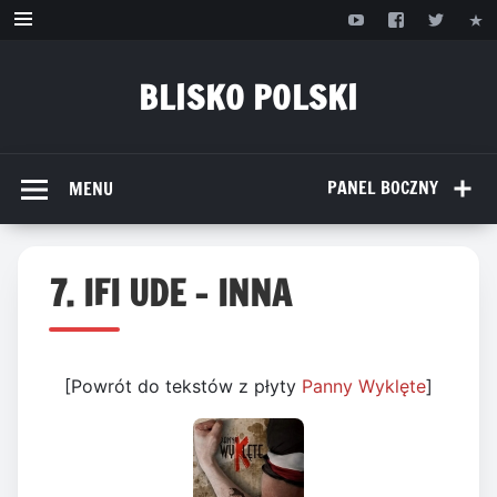
Przejdź
do
treści
BLISKO POLSKI
www.bliskopolski.pl
PANEL BOCZNY
MENU
7. IFI UDE – INNA
[Powrót do tekstów z płyty
Panny Wyklęte
]