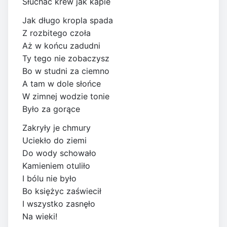
Słuchać krew jak kapie
Jak długo kropla spada
Z rozbitego czoła
Aż w końcu zadudni
Ty tego nie zobaczysz
Bo w studni za ciemno
A tam w dole słońce
W zimnej wodzie tonie
Było za gorące
Zakryły je chmury
Uciekło do ziemi
Do wody schowało
Kamieniem otuliło
I bólu nie było
Bo księżyc zaświecił
I wszystko zasnęło
Na wieki!