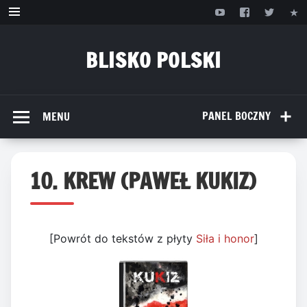
Przejdź
do
treści
BLISKO POLSKI
www.bliskopolski.pl
PANEL BOCZNY
MENU
10. KREW (PAWEŁ KUKIZ)
[Powrót do tekstów z płyty
Siła i honor
]