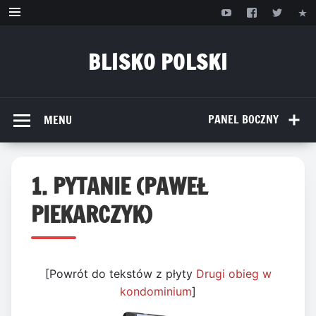
Przejdź
do
treści
BLISKO POLSKI
www.bliskopolski.pl
PANEL BOCZNY
MENU
1. PYTANIE (PAWEŁ
PIEKARCZYK)
[Powrót do tekstów z płyty
Drugi obieg w
kondominium
]