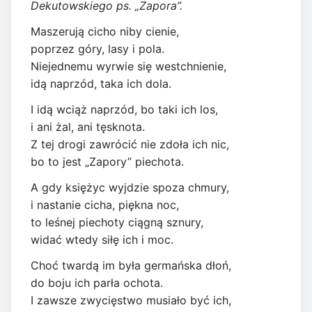
Dekutowskiego ps. „Zapora”.
Maszerują cicho niby cienie,
poprzez góry, lasy i pola.
Niejednemu wyrwie się westchnienie,
idą naprzód, taka ich dola.
I idą wciąż naprzód, bo taki ich los,
i ani żal, ani tęsknota.
Z tej drogi zawrócić nie zdoła ich nic,
bo to jest „Zapory” piechota.
A gdy księżyc wyjdzie spoza chmury,
i nastanie cicha, piękna noc,
to leśnej piechoty ciągną sznury,
widać wtedy siłę ich i moc.
Choć twardą im była germańska dłoń,
do boju ich parła ochota.
I zawsze zwycięstwo musiało być ich,