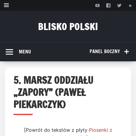
Przejdź
do
treści
BLISKO POLSKI
www.bliskopolski.pl
PANEL BOCZNY
MENU
5. MARSZ ODDZIAŁU
„ZAPORY” (PAWEŁ
PIEKARCZYK)
[Powrót do tekstów z płyty
Piosenki z