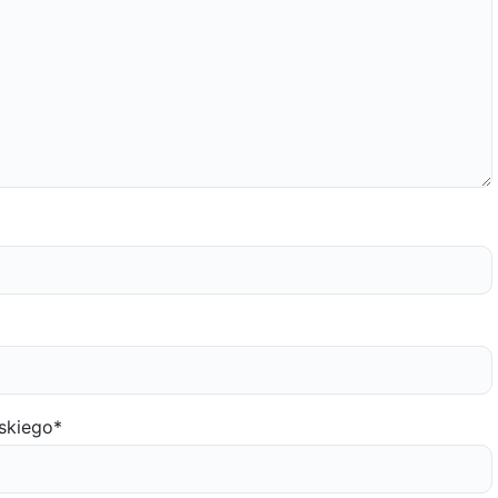
skiego
*