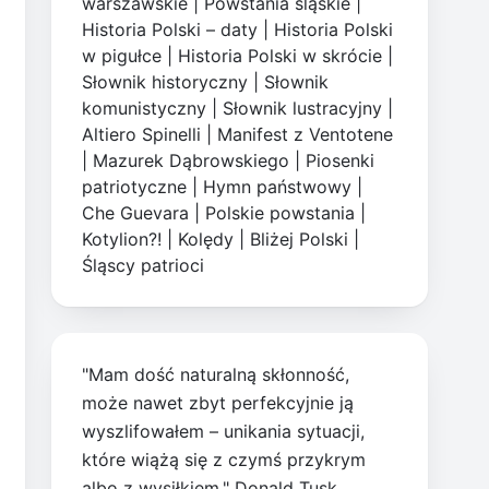
warszawskie
|
Powstania śląskie
|
Historia Polski – daty
|
Historia Polski
w pigułce
|
Historia Polski w skrócie
|
Słownik historyczny
|
Słownik
komunistyczny
|
Słownik lustracyjny
|
Altiero Spinelli
|
Manifest z Ventotene
|
Mazurek Dąbrowskiego
|
Piosenki
patriotyczne
|
Hymn państwowy
|
Che Guevara
|
Polskie powstania
|
Kotylion?!
|
Kolędy
|
Bliżej Polski
|
Śląscy patrioci
"Mam dość naturalną skłonność,
może nawet zbyt perfekcyjnie ją
wyszlifowałem – unikania sytuacji,
które wiążą się z czymś przykrym
albo z wysiłkiem." Donald Tusk