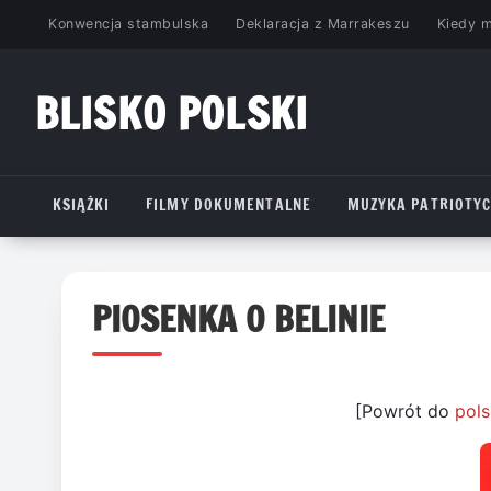
Przejdź
Konwencja stambulska
Deklaracja z Marrakeszu
Kiedy 
do
treści
BLISKO POLSKI
www.bliskopolski.pl
KSIĄŻKI
FILMY DOKUMENTALNE
MUZYKA PATRIOTY
PIOSENKA O BELINIE
[Powrót do
pols