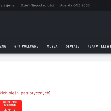
my żyjemy
Dzień Niepodległości
Agenda ONZ 2030
CZNA
GRY POLECANE
MUZEA
SERIALE
TEATR TELEWI
kich pieśni patriotycznych
]