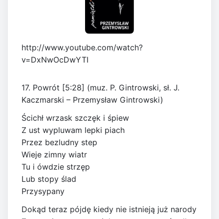
http://www.youtube.com/watch?
v=DxNwOcDwYTI
17. Powrót [5:28] (muz. P. Gintrowski, sł. J.
Kaczmarski – Przemysław Gintrowski)
Ścichł wrzask szczęk i śpiew
Z ust wypluwam lepki piach
Przez bezludny step
Wieje zimny wiatr
Tu i ówdzie strzęp
Lub stopy ślad
Przysypany
Dokąd teraz pójdę kiedy nie istnieją już narody