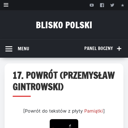
Przejdź
do
treści
BLISKO POLSKI
www.bliskopolski.pl
PANEL BOCZNY
MENU
17. POWRÓT (PRZEMYSŁAW
GINTROWSKI)
[Powrót do tekstów z płyty
Pamiątki
]