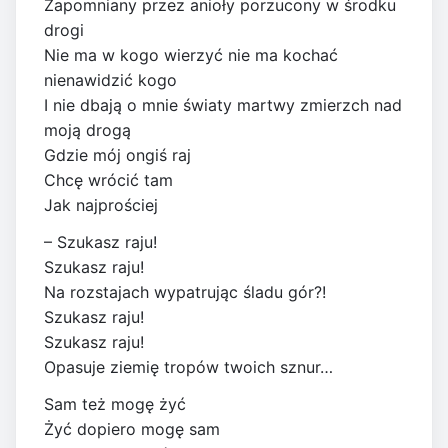
Zapomniany przez anioły porzucony w środku
drogi
Nie ma w kogo wierzyć nie ma kochać
nienawidzić kogo
I nie dbają o mnie światy martwy zmierzch nad
moją drogą
Gdzie mój ongiś raj
Chcę wrócić tam
Jak najprościej
– Szukasz raju!
Szukasz raju!
Na rozstajach wypatrując śladu gór?!
Szukasz raju!
Szukasz raju!
Opasuje ziemię tropów twoich sznur…
Sam też mogę żyć
Żyć dopiero mogę sam