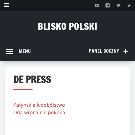
Przejdź
do
treści
BLISKO POLSKI
www.bliskopolski.pl
PANEL BOCZNY
MENU
DE PRESS
Katyńskie ludobójstwo
Orła wrona nie pokona