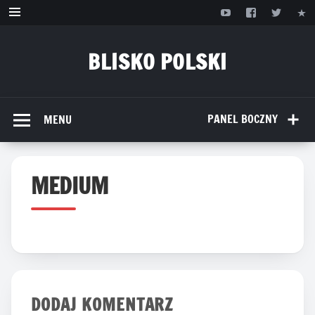
Przejdź
do
treści
BLISKO POLSKI
www.bliskopolski.pl
PANEL BOCZNY
MENU
MEDIUM
DODAJ KOMENTARZ