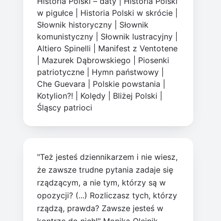
Historia Polski – daty
|
Historia Polski
w pigułce
|
Historia Polski w skrócie
|
Słownik historyczny
|
Słownik
komunistyczny
|
Słownik lustracyjny
|
Altiero Spinelli
|
Manifest z Ventotene
|
Mazurek Dąbrowskiego
|
Piosenki
patriotyczne
|
Hymn państwowy
|
Che Guevara
|
Polskie powstania
|
Kotylion?!
|
Kolędy
|
Bliżej Polski
|
Śląscy patrioci
"Też jesteś dziennikarzem i nie wiesz,
że zawsze trudne pytania zadaje się
rządzącym, a nie tym, którzy są w
opozycji? (...) Rozliczasz tych, którzy
rządzą, prawda? Zawsze jesteś w