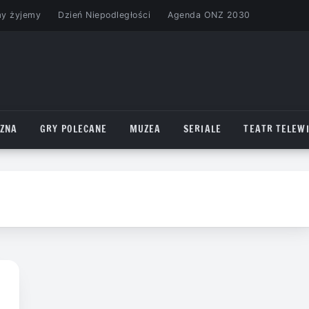
my żyjemy
Dzień Niepodległości
Agenda ONZ 2030
CZNA
GRY POLECANE
MUZEA
SERIALE
TEATR TELEWI