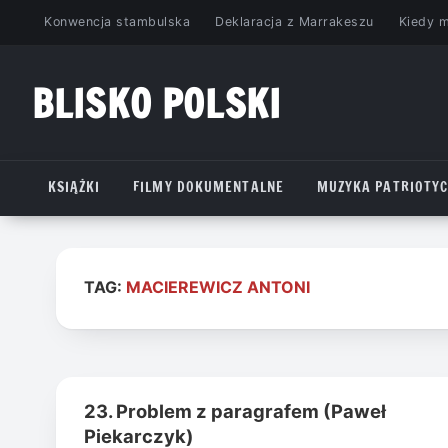
Przejdź
Konwencja stambulska
Deklaracja z Marrakeszu
Kiedy 
do
treści
BLISKO POLSKI
www.bliskopolski.pl
KSIĄŻKI
FILMY DOKUMENTALNE
MUZYKA PATRIOTY
TAG:
MACIEREWICZ ANTONI
23. Problem z paragrafem (Paweł
Piekarczyk)