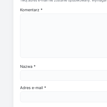
Twój adres e-mail nie zostanie opublikowany.
Wymagane
Komentarz
*
Nazwa
*
Adres e-mail
*