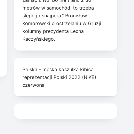
zamach. No, bo nie trafić z 30
metrów w samochód, to trzeba
ślepego snajpera." Bronisław
Komorowski o ostrzelaniu w Gruzji
kolumny prezydenta Lecha
Kaczyńskiego.
Polska - męska koszulka kibica
reprezentacji Polski 2022 (NIKE)
czerwona