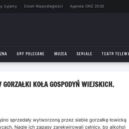
my żyjemy
Dzień Niepodległości
Agenda ONZ 2030
CZNA
GRY POLECANE
MUZEA
SERIALE
TEATR TELEWI
 GORZAŁKI KOŁA GOSPODYŃ WIEJSKICH.
ąśno sprzedały wytworzoną przez siebie gorzałkę łowicką
cach. Nagle ich zapasy zarekwirowali celnicy, bo alkohol