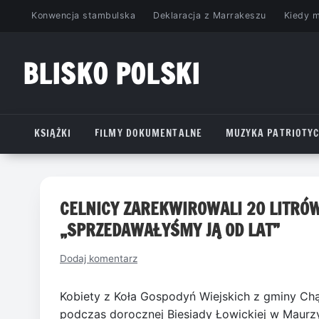
Przejdź
Konwencja stambulska
Deklaracja z Marrakeszu
Kiedy 
do
treści
BLISKO POLSKI
www.bliskopolski.pl
KSIĄŻKI
FILMY DOKUMENTALNE
MUZYKA PATRIOTY
CELNICY ZAREKWIROWALI 20 LITRÓW
„SPRZEDAWAŁYŚMY JĄ OD LAT”
Dodaj komentarz
Kobiety z Koła Gospodyń Wiejskich z gminy Ch
podczas dorocznej Biesiady Łowickiej w Maurzy