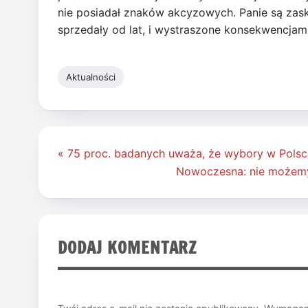
nie posiadał znaków akcyzowych. Panie są zask
sprzedały od lat, i wystraszone konsekwencjami
Aktualności
Nawigacja
« 75 proc. badanych uważa, że wybory w Polsc
wpisu
Nowoczesna: nie możemy i
DODAJ KOMENTARZ