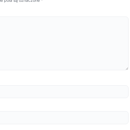
 pola są oznaczone
*