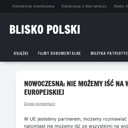
Przejdź
Konwencja stambulska
Deklaracja z Marrakeszu
Kiedy 
do
treści
BLISKO POLSKI
www.bliskopolski.pl
KSIĄŻKI
FILMY DOKUMENTALNE
MUZYKA PATRIOTY
NOWOCZESNA: NIE MOŻEMY IŚĆ NA W
EUROPEJSKIEJ
Dodaj komentarz
W UE jesteśmy partnerem, możemy rozmawiać t
natomiast nie możemy iść ze wszystkimi na wojn