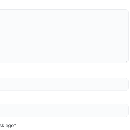
skiego
*