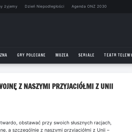
my żyjemy
Dzień Niepodległości
Agenda ONZ 2030
CZNA
GRY POLECANE
MUZEA
SERIALE
TEATR TELEWI
OJNĘ Z NASZYMI PRZYJACIÓŁMI Z UNII
wardo, obstawać przy swoich słusznych racjach,
ę, a szczególnie z naszymi przyjaciółmi z Unii –