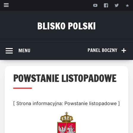
Przejdź
do
treści
BLISKO POLSKI
www.bliskopolski.pl
PANEL BOCZNY
MENU
POWSTANIE LISTOPADOWE
[ Strona informacyjna: Powstanie listopadowe ]