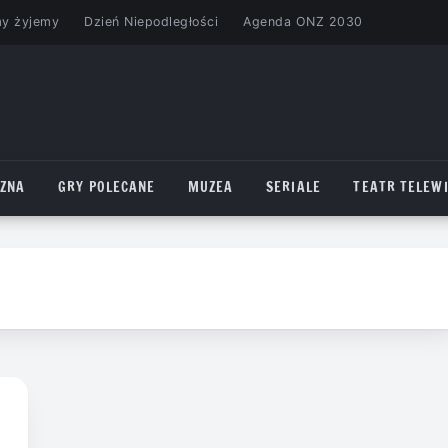
my żyjemy
Dzień Niepodległości
Agenda ONZ 2030
CZNA
GRY POLECANE
MUZEA
SERIALE
TEATR TELEWI