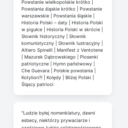
Powstanie wielkopolskie krótko
|
Powstania śląskie krótko
|
Powstanie
warszawskie
|
Powstania śląskie
|
Historia Polski – daty
|
Historia Polski
w pigułce
|
Historia Polski w skrócie
|
Słownik historyczny
|
Słownik
komunistyczny
|
Słownik lustracyjny
|
Altiero Spinelli
|
Manifest z Ventotene
|
Mazurek Dąbrowskiego
|
Piosenki
patriotyczne
|
Hymn państwowy
|
Che Guevara
|
Polskie powstania
|
Kotylion?!
|
Kolędy
|
Bliżej Polski
|
Śląscy patrioci
"Ludzie byłej nomenklatury, dawni
esbecy, niektórzy prywaciarze i
częściowo ludzie solidarnościowego