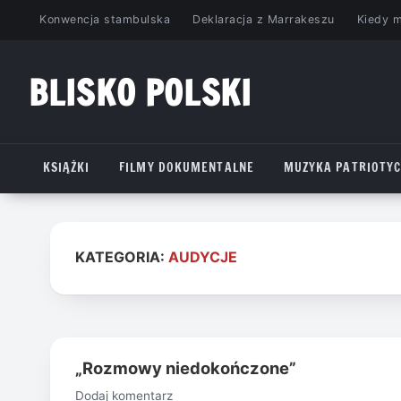
Przejdź
Konwencja stambulska
Deklaracja z Marrakeszu
Kiedy 
do
treści
BLISKO POLSKI
www.bliskopolski.pl
KSIĄŻKI
FILMY DOKUMENTALNE
MUZYKA PATRIOTY
KATEGORIA:
AUDYCJE
„Rozmowy niedokończone”
Dodaj komentarz