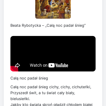
Beata Rybotycka – „Całą noc padał śnieg”
Całą noc padał śnieg
Całą noc padał śnieg cichy, cichy, cichuteńki,
Przyszedł świt, a tu świat cały biały,
bielusieńki.
Jakby kto świata skroń gładził chłodem białej