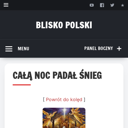
Przejdź
do
treści
BLISKO POLSKI
www.bliskopolski.pl
PANEL BOCZNY
MENU
CAŁĄ NOC PADAŁ ŚNIEG
[
Powrót do kolęd
]