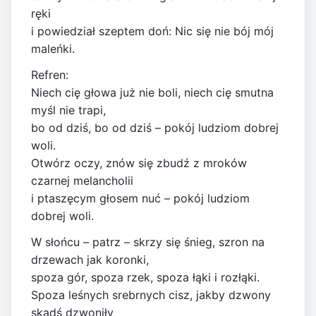
ręki
i powiedział szeptem doń: Nic się nie bój mój
maleńki.
Refren:
Niech cię głowa już nie boli, niech cię smutna
myśl nie trapi,
bo od dziś, bo od dziś – pokój ludziom dobrej
woli.
Otwórz oczy, znów się zbudź z mroków
czarnej melancholii
i ptaszęcym głosem nuć – pokój ludziom
dobrej woli.
W słońcu – patrz – skrzy się śnieg, szron na
drzewach jak koronki,
spoza gór, spoza rzek, spoza łąki i rozłąki.
Spoza leśnych srebrnych cisz, jakby dzwony
skądś dzwoniły