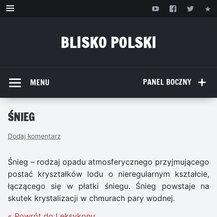
Przejdź
do
treści
BLISKO POLSKI
www.bliskopolski.pl
PANEL BOCZNY
MENU
ŚNIEG
Dodaj komentarz
Śnieg – rodzaj opadu atmosferycznego przyjmującego
postać kryształków lodu o nieregularnym kształcie,
łączącego się w płatki śniegu. Śnieg powstaje na
skutek krystalizacji w chmurach pary wodnej.
« Powrót do Leksykonu