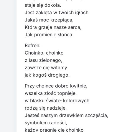
staje się dokoła.
Jest zaklęta w twoich igłach
Jakaś moc krzepiąca,
Która grzeje nasze serca,
Jak promienie słońca.
Refren:
Choinko, choinko
z lasu zielonego,
zawsze cię witamy
jak kogoś drogiego.
Przy choince dobro kwitnie,
wszelka złość topnieje,
w blasku świateł kolorowych
rodzą się nadzieje.
Jesteś naszym drzewkiem szczęścia,
symbolem radości,
każdy pragnie cię choinko