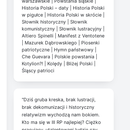
warszawskie
|
Powstania śląskie
|
Historia Polski – daty
|
Historia Polski
w pigułce
|
Historia Polski w skrócie
|
Słownik historyczny
|
Słownik
komunistyczny
|
Słownik lustracyjny
|
Altiero Spinelli
|
Manifest z Ventotene
|
Mazurek Dąbrowskiego
|
Piosenki
patriotyczne
|
Hymn państwowy
|
Che Guevara
|
Polskie powstania
|
Kotylion?!
|
Kolędy
|
Bliżej Polski
|
Śląscy patrioci
"Dziś gruba kreska, brak lustracji,
brak dekomunizacji i historyczny
relatywizm wychodzą nam bokiem.
Kto ma się w III RP najlepiej? Ciężko
pracujący, utalentowani ludzie czy