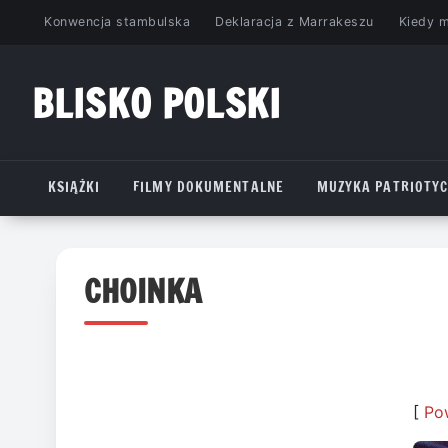
Przejdź
Konwencja stambulska
Deklaracja z Marrakeszu
Kiedy 
do
treści
BLISKO POLSKI
www.bliskopolski.pl
KSIĄŻKI
FILMY DOKUMENTALNE
MUZYKA PATRIOTY
CHOINKA
[
Po