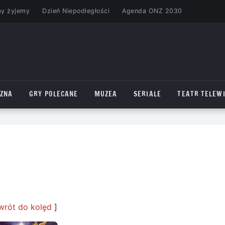
my żyjemy
Dzień Niepodległości
Agenda ONZ 2030
CZNA
GRY POLECANE
MUZEA
SERIALE
TEATR TELEWI
wrót do kolęd
]