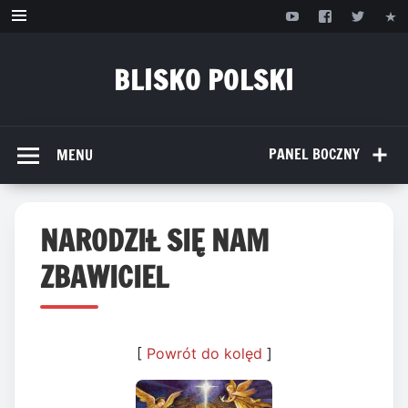
Przejdź
do
treści
BLISKO POLSKI
www.bliskopolski.pl
PANEL BOCZNY
MENU
NARODZIŁ SIĘ NAM
ZBAWICIEL
[
Powrót do kolęd
]