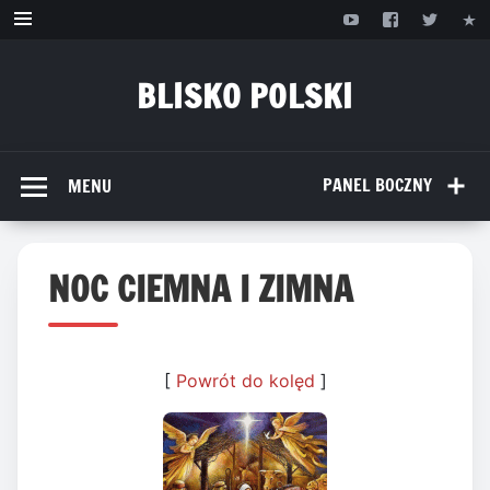
Przejdź
do
treści
BLISKO POLSKI
www.bliskopolski.pl
PANEL BOCZNY
MENU
NOC CIEMNA I ZIMNA
[
Powrót do kolęd
]