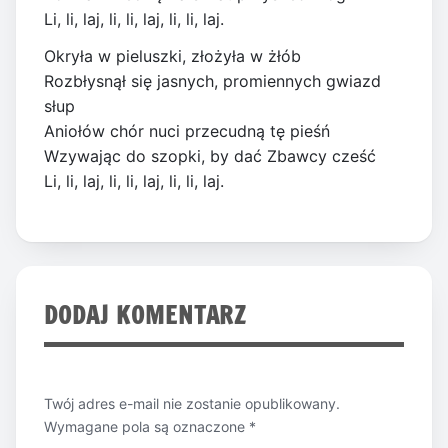
Li, li, laj, li, li, laj, li, li, laj.
Okryła w pieluszki, złożyła w żłób
Rozbłysnął się jasnych, promiennych gwiazd
słup
Aniołów chór nuci przecudną tę pieśń
Wzywając do szopki, by dać Zbawcy cześć
Li, li, laj, li, li, laj, li, li, laj.
DODAJ KOMENTARZ
Twój adres e-mail nie zostanie opublikowany.
Wymagane pola są oznaczone
*