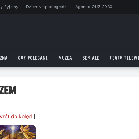
my żyjemy
Dzień Niepodległości
Agenda ONZ 2030
CZNA
GRY POLECANE
MUZEA
SERIALE
TEATR TELEWI
AZEM
wrót do kolęd
]