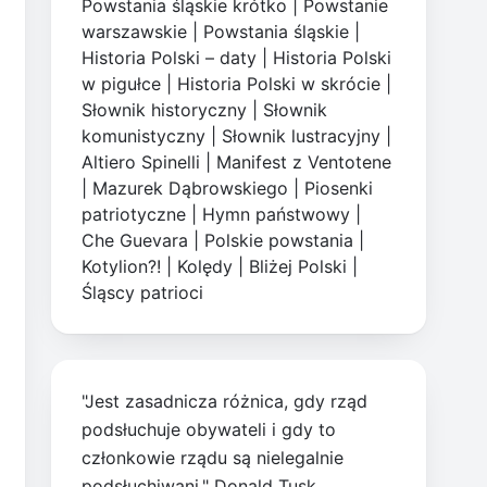
Powstania śląskie krótko
|
Powstanie
warszawskie
|
Powstania śląskie
|
Historia Polski – daty
|
Historia Polski
w pigułce
|
Historia Polski w skrócie
|
Słownik historyczny
|
Słownik
komunistyczny
|
Słownik lustracyjny
|
Altiero Spinelli
|
Manifest z Ventotene
|
Mazurek Dąbrowskiego
|
Piosenki
patriotyczne
|
Hymn państwowy
|
Che Guevara
|
Polskie powstania
|
Kotylion?!
|
Kolędy
|
Bliżej Polski
|
Śląscy patrioci
"Jest zasadnicza różnica, gdy rząd
podsłuchuje obywateli i gdy to
członkowie rządu są nielegalnie
podsłuchiwani." Donald Tusk