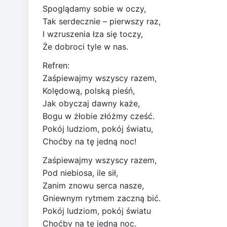
Spoglądamy sobie w oczy,
Tak serdecznie – pierwszy raz,
I wzruszenia łza się toczy,
Że dobroci tyle w nas.
Refren:
Zaśpiewajmy wszyscy razem,
Kolędową, polską pieśń,
Jak obyczaj dawny każe,
Bogu w żłobie złóżmy cześć.
Pokój ludziom, pokój światu,
Choćby na tę jedną noc!
Zaśpiewajmy wszyscy razem,
Pod niebiosa, ile sił,
Zanim znowu serca nasze,
Gniewnym rytmem zaczną bić.
Pokój ludziom, pokój światu
Choćby na tę jedną noc.