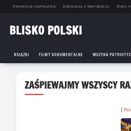
Przejdź
Konwencja stambulska
Deklaracja z Marrakeszu
Kiedy 
do
treści
BLISKO POLSKI
www.bliskopolski.pl
KSIĄŻKI
FILMY DOKUMENTALNE
MUZYKA PATRIOTY
ZAŚPIEWAJMY WSZYSCY R
[
Po