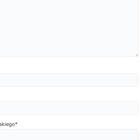
skiego
*