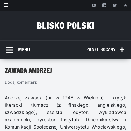
Przejdź
do
treści
BLISKO POLSKI
www.bliskopolski.pl
PANEL BOCZNY
MENU
ZAWADA ANDRZEJ
Dodaj komentarz
Andrzej Zawada (ur. w 1948 w Wieluniu) – krytyk
literacki, tłumacz (z fińskiego, angielskiego,
szwedzkiego), eseista, edytor, wykładowca
akademicki, dyrektor Instytutu Dziennikarstwa i
Komunikacji Społecznej Uniwersytetu Wrocławskiego,