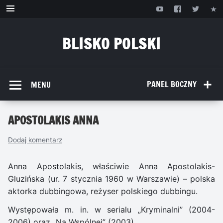
Przejdź
do
treści
BLISKO POLSKI
www.bliskopolski.pl
PANEL BOCZNY
MENU
APOSTOLAKIS ANNA
Dodaj komentarz
Anna Apostolakis, właściwie Anna Apostolakis-
Gluzińska (ur. 7 stycznia 1960 w Warszawie) – polska
aktorka dubbingowa, reżyser polskiego dubbingu.
Występowała m. in. w serialu „Kryminalni” (2004-
2006) oraz „Na Wspólnej” (2003).