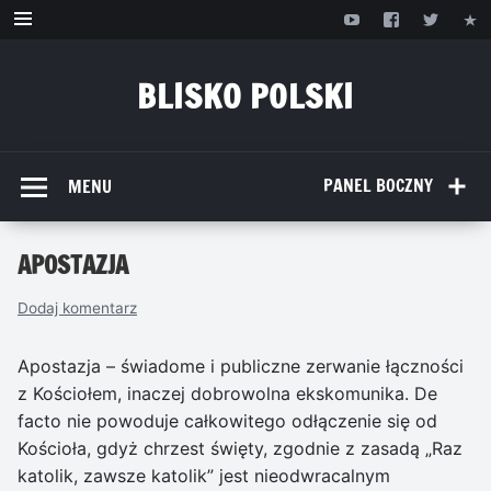
Przejdź
do
treści
BLISKO POLSKI
www.bliskopolski.pl
PANEL BOCZNY
MENU
APOSTAZJA
Dodaj komentarz
Apostazja – świadome i publiczne zerwanie łączności
z Kościołem, inaczej dobrowolna ekskomunika. De
facto nie powoduje całkowitego odłączenie się od
Kościoła, gdyż chrzest święty, zgodnie z zasadą „Raz
katolik, zawsze katolik” jest nieodwracalnym