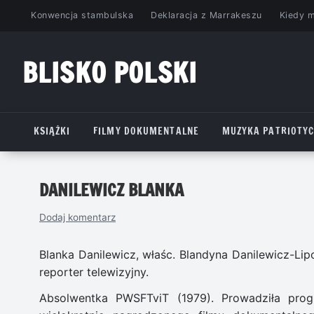
Przejdź
Konwencja stambulska
Deklaracja z Marrakeszu
Kiedy 
do
treści
BLISKO POLSKI
www.bliskopolski.pl
KSIĄŻKI
FILMY DOKUMENTALNE
MUZYKA PATRIOTY
DANILEWICZ BLANKA
Dodaj komentarz
Blanka Danilewicz, właśc. Blandyna Danilewicz-Lip
reporter telewizyjny.
Absolwentka PWSFTviT (1979). Prowadziła prog