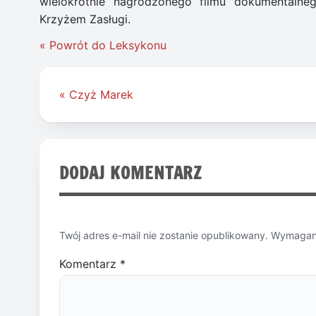
wielokrotnie nagrodzonego filmu dokumentaln
Krzyżem Zasługi.
« Powrót do Leksykonu
Nawigacja
« Czyż Marek
wpisu
DODAJ KOMENTARZ
Twój adres e-mail nie zostanie opublikowany.
Wymagane
Komentarz
*