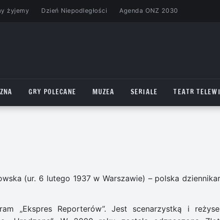
my żyjemy
Dzień Niepodległości
Agenda ONZ 2030
CZNA
GRY POLECANE
MUZEA
SERIALE
TEATR TELEWI
owska (ur. 6 lutego 1937 w Warszawie) – polska dziennikar
ram „Ekspres Reporterów”. Jest scenarzystką i reżyse