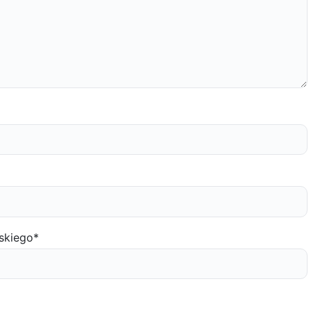
skiego
*