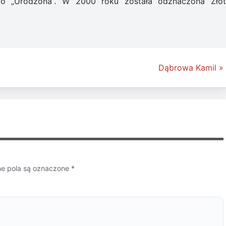
ego „Urodzona”. W 2000 roku została odznaczona Zło
Dąbrowa Kamil »
 pola są oznaczone
*