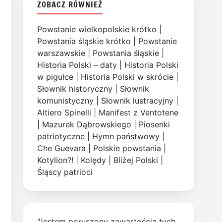
ZOBACZ RÓWNIEŻ
Powstanie wielkopolskie krótko
|
Powstania śląskie krótko
|
Powstanie
warszawskie
|
Powstania śląskie
|
Historia Polski – daty
|
Historia Polski
w pigułce
|
Historia Polski w skrócie
|
Słownik historyczny
|
Słownik
komunistyczny
|
Słownik lustracyjny
|
Altiero Spinelli
|
Manifest z Ventotene
|
Mazurek Dąbrowskiego
|
Piosenki
patriotyczne
|
Hymn państwowy
|
Che Guevara
|
Polskie powstania
|
Kotylion?!
|
Kolędy
|
Bliżej Polski
|
Śląscy patrioci
"Jestem poruszony zawartością tych