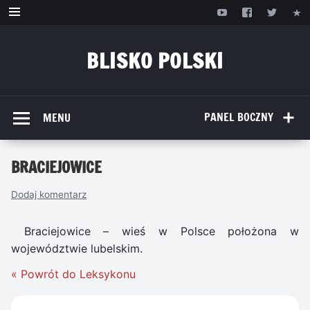
Przejdź
do
treści
BLISKO POLSKI
www.bliskopolski.pl
PANEL BOCZNY
MENU
BRACIEJOWICE
Dodaj komentarz
Braciejowice – wieś w Polsce położona w
województwie lubelskim.
« Powrót do Leksykonu