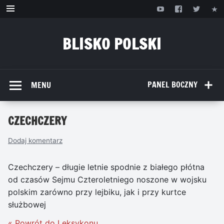
Przejdź
do
treści
BLISKO POLSKI
www.bliskopolski.pl
PANEL BOCZNY
MENU
CZECHCZERY
Dodaj komentarz
Czechczery – długie letnie spodnie z białego płótna
od czasów Sejmu Czteroletniego noszone w wojsku
polskim zarówno przy lejbiku, jak i przy kurtce
służbowej
« Powrót do Leksykonu