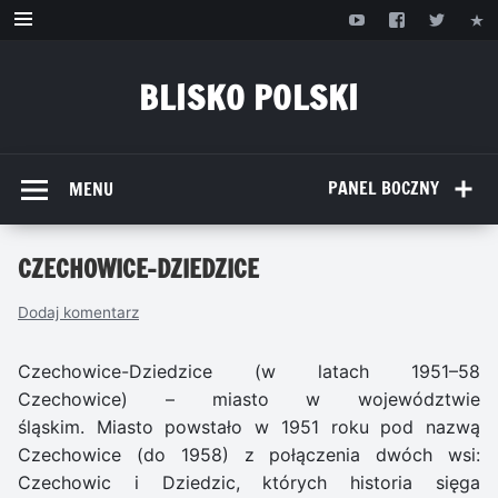
Przejdź
do
treści
BLISKO POLSKI
www.bliskopolski.pl
PANEL BOCZNY
MENU
CZECHOWICE-DZIEDZICE
Dodaj komentarz
Czechowice-Dziedzice (w latach 1951–58
Czechowice) – miasto w województwie
śląskim. Miasto powstało w 1951 roku pod nazwą
Czechowice (do 1958) z połączenia dwóch wsi:
Czechowic i Dziedzic, których historia sięga