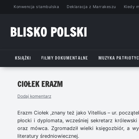
Przejdź
Konwencja stambulska
Deklaracja z Marrakeszu
Kiedy 
do
treści
BLISKO POLSKI
www.bliskopolski.pl
KSIĄŻKI
FILMY DOKUMENTALNE
MUZYKA PATRIOTY
CIOŁEK ERAZM
Dodaj komentarz
Erazm Ciołek ,znany też jako Vitellius – ur. począt
płocki i dyplomata, wcześniej sekretarz królewski 
oraz mówca. Zgromadził wielki księgozbiór, a wyk
literatury średniowiecznej.