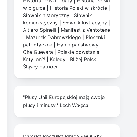
Historia Polski – daty
|
Historia Polski
w pigułce
|
Historia Polski w skrócie
|
Słownik historyczny
|
Słownik
komunistyczny
|
Słownik lustracyjny
|
Altiero Spinelli
|
Manifest z Ventotene
|
Mazurek Dąbrowskiego
|
Piosenki
patriotyczne
|
Hymn państwowy
|
Che Guevara
|
Polskie powstania
|
Kotylion?!
|
Kolędy
|
Bliżej Polski
|
Śląscy patrioci
"Plusy Unii Europejskiej mają swoje
plusy i minusy." Lech Wałęsa
Damska koszulka kibica - POLSKA