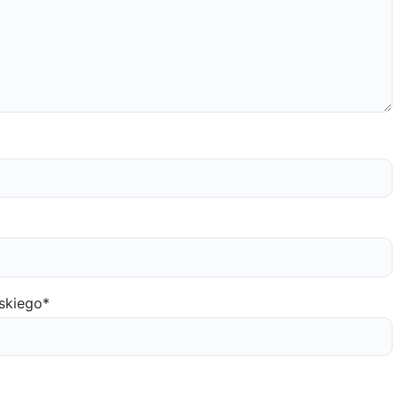
skiego
*