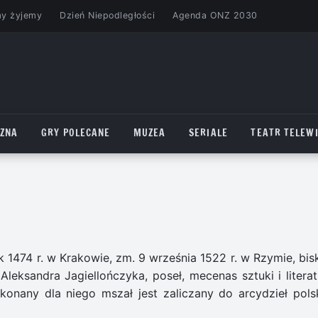
my żyjemy
Dzień Niepodległości
Agenda ONZ 2030
CZNA
GRY POLECANE
MUZEA
SERIALE
TEATR TELEWI
ek 1474 r. w Krakowie, zm. 9 września 1522 r. w Rzymie, bi
Aleksandra Jagiellończyka, poseł, mecenas sztuki i literat
onany dla niego mszał jest zaliczany do arcydzieł polsk