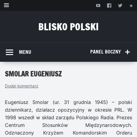
Przejdź
do
treści
BLISKO POLSKI
www.bliskopolski.pl
PANEL BOCZNY
MENU
SMOLAR EUGENIUSZ
Dodaj komentarz
Eugeniusz Smolar (ur. 31 grudnia 1945) – polski
dziennikarz, działacz opozycyjny w okresie PRL. W
1998 wszedł w skład zarządu Polskiego Radia. Prezes
Centrum Stosunków Międzynarodowych.
Odznaczony Krzyżem Komandorskim Orderu