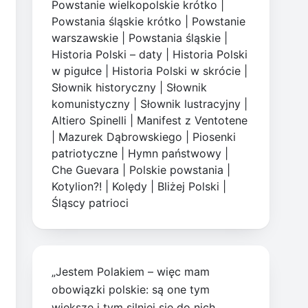
Powstanie wielkopolskie krótko
|
Powstania śląskie krótko
|
Powstanie
warszawskie
|
Powstania śląskie
|
Historia Polski – daty
|
Historia Polski
w pigułce
|
Historia Polski w skrócie
|
Słownik historyczny
|
Słownik
komunistyczny
|
Słownik lustracyjny
|
Altiero Spinelli
|
Manifest z Ventotene
|
Mazurek Dąbrowskiego
|
Piosenki
patriotyczne
|
Hymn państwowy
|
Che Guevara
|
Polskie powstania
|
Kotylion?!
|
Kolędy
|
Bliżej Polski
|
Śląscy patrioci
„Jestem Polakiem – więc mam
obowiązki polskie: są one tym
większe i tym silniej się do nich