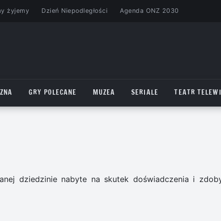
my żyjemy
Dzień Niepodległości
Agenda ONZ 2030
CZNA
GRY POLECANE
MUZEA
SERIALE
TEATR TELEWI
nej dziedzinie nabyte na skutek doświadczenia i zdoby