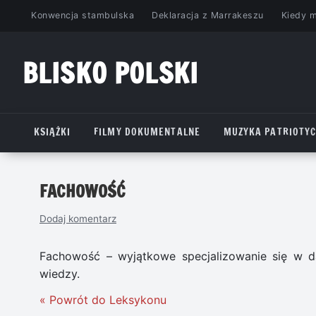
Przejdź
Konwencja stambulska
Deklaracja z Marrakeszu
Kiedy 
do
treści
BLISKO POLSKI
www.bliskopolski.pl
KSIĄŻKI
FILMY DOKUMENTALNE
MUZYKA PATRIOTY
FACHOWOŚĆ
Dodaj komentarz
Fachowość – wyjątkowe specjalizowanie się w da
wiedzy.
« Powrót do Leksykonu