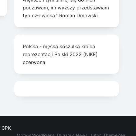
poczuwam, im wyższy przedstawiam
typ człowieka.” Roman Dmowski
Polska - męska koszulka kibica
reprezentacji Polski 2022 (NIKE)
czerwona
CPK
Motyw WordPress: Dynamic News, autor: ThemeZee.