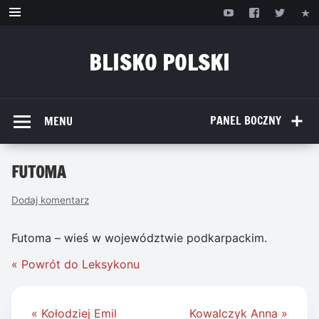
Przejdź
do
treści
BLISKO POLSKI
www.bliskopolski.pl
PANEL BOCZNY
MENU
FUTOMA
Dodaj komentarz
Futoma – wieś w województwie podkarpackim.
« Powrót do Leksykonu
Nawigacja
« Kołodziej Emil
Kowalczyk Anna »