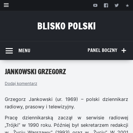
Przejdź
do
treści
BLISKO POLSKI
www.bliskopolski.pl
PANEL BOCZNY
MENU
JANKOWSKI GRZEGORZ
Dodaj komentarz
Grzegorz Jankowski (ur. 1969) – polski dziennikarz
radiowy, prasowy i telewizyjny.
Pracę dziennikarską zaczął w serwisie radiowej
„Trójki” w 1990 roku. Później był sekretarzem redakcji
w „Życiu Warszawy” (1993) oraz w „Życiu”. W 2001