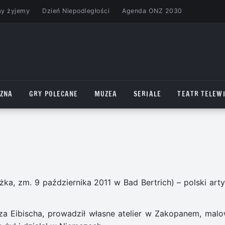
my żyjemy
Dzień Niepodległości
Agenda ONZ 2030
CZNA
GRY POLECANE
MUZEA
SERIALE
TEATR TELEWI
ka, zm. 9 października 2011 w Bad Bertrich) – polski arty
 Eibischa, prowadził własne atelier w Zakopanem, malo