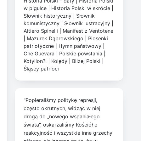
Historia Polski – daty
|
Historia Polski
w pigułce
|
Historia Polski w skrócie
|
Słownik historyczny
|
Słownik
komunistyczny
|
Słownik lustracyjny
|
Altiero Spinelli
|
Manifest z Ventotene
|
Mazurek Dąbrowskiego
|
Piosenki
patriotyczne
|
Hymn państwowy
|
Che Guevara
|
Polskie powstania
|
Kotylion?!
|
Kolędy
|
Bliżej Polski
|
Śląscy patrioci
"Popieraliśmy politykę represji,
często okrutnych, widząc w niej
drogą do „nowego wspaniałego
świata”, oskarżaliśmy Kościół o
reakcyjność i wszystkie inne grzechy