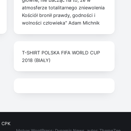
główne, nie bacząc na to, że w
atmosferze totalitarnego zniewolenia
Kościół bronił prawdy, godności i
wolności człowieka" Adam Michnik
T-SHIRT POLSKA FIFA WORLD CUP
2018 (BIAŁY)
CPK
Motyw WordPress: Dynamic News, autor: ThemeZee.