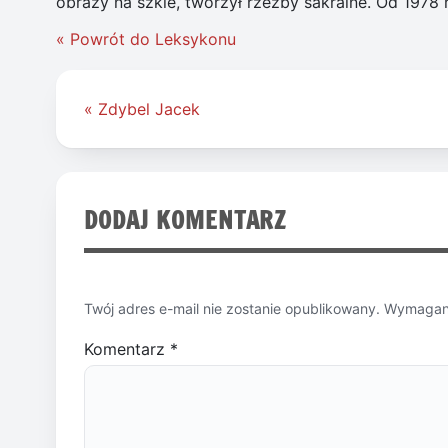
obrazy na szkle, tworzył rzeźby sakralne. Od 1978 r
« Powrót do Leksykonu
Nawigacja
« Zdybel Jacek
wpisu
DODAJ KOMENTARZ
Twój adres e-mail nie zostanie opublikowany.
Wymagane
Komentarz
*