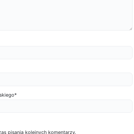
skiego
*
as pisania kolejnych komentarzy.