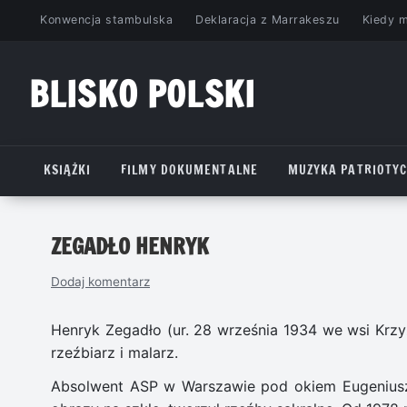
Przejdź
Konwencja stambulska
Deklaracja z Marrakeszu
Kiedy 
do
treści
BLISKO POLSKI
www.bliskopolski.pl
KSIĄŻKI
FILMY DOKUMENTALNE
MUZYKA PATRIOTY
ZEGADŁO HENRYK
Dodaj komentarz
Henryk Zegadło (ur. 28 września 1934 we wsi Krzyż
rzeźbiarz i malarz.
Absolwent ASP w Warszawie pod okiem Eugeniusza