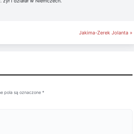
. żył i działał w Niemczech.
Jakima-Zerek Jolanta »
 pola są oznaczone
*