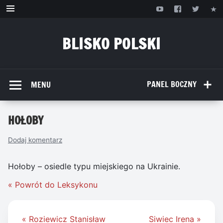
Przejdź
do
treści
BLISKO POLSKI
www.bliskopolski.pl
PANEL BOCZNY
MENU
HOŁOBY
Dodaj komentarz
Hołoby – osiedle typu miejskiego na Ukrainie.
« Powrót do Leksykonu
Nawigacja
« Roziewicz Stanisław
Siwiec Irena »