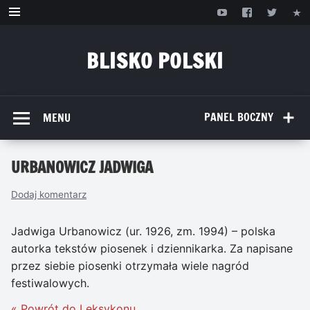
Przejdź
do
treści
BLISKO POLSKI
www.bliskopolski.pl
PANEL BOCZNY
MENU
URBANOWICZ JADWIGA
Dodaj komentarz
Jadwiga Urbanowicz (ur. 1926, zm. 1994) – polska
autorka tekstów piosenek i dziennikarka. Za napisane
przez siebie piosenki otrzymała wiele nagród
festiwalowych.
« Powrót do Leksykonu