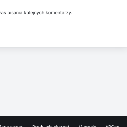
as pisania kolejnych komentarzy.
apa strony
Produkcja skarpet
Migracja
ABCeo