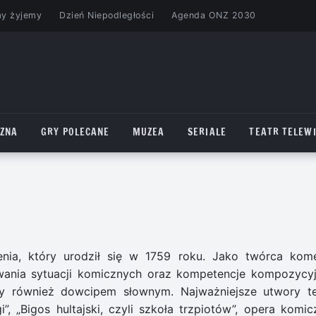
my żyjemy
Dzień Niepodległości
Agenda ONZ 2030
CZNA
GRY POLECANE
MUZEA
SERIALE
TEATR TELEWI
nia, który urodził się w 1759 roku. Jako twórca kome
ania sytuacji komicznych oraz kompetencje kompozycyj
edy również dowcipem słownym. Najważniejsze utwory t
gi”, „Bigos hultajski, czyli szkoła trzpiotów”, opera komic