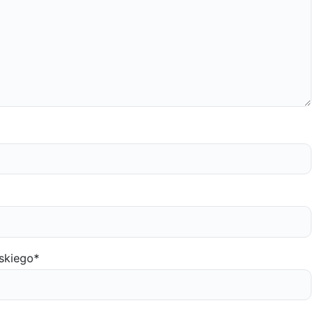
skiego
*