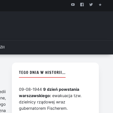
ZJI
TEGO DNIA W HISTORII…
09-08-1944
9 dzień powstania
dii
warszawskiego:
ewakuacja tzw.
ne,
dzielnicy rządowej wraz
ego
gubernatorem Fischerem.
zna