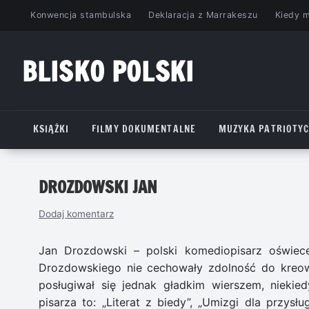
Przejdź
Konwencja stambulska
Deklaracja z Marrakeszu
Kiedy 
do
treści
BLISKO POLSKI
www.bliskopolski.pl
KSIĄŻKI
FILMY DOKUMENTALNE
MUZYKA PATRIOTY
DROZDOWSKI JAN
Dodaj komentarz
Jan Drozdowski – polski komediopisarz oświece
Drozdowskiego nie cechowały zdolność do kreow
posługiwał się jednak gładkim wierszem, nieki
pisarza to: „Literat z biedy”, „Umizgi dla przysłu