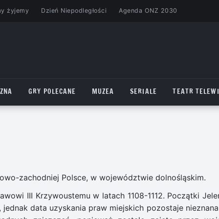
my żyjemy
Dzień Niepodległości
Agenda ONZ 2030
CZNA
GRY POLECANE
MUZEA
SERIALE
TEATR TELEWI
iowo-zachodniej Polsce, w województwie dolnośląskim.
ławowi III Krzywoustemu w latach 1108-1112. Początki Jelen
II, jednak data uzyskania praw miejskich pozostaje nieznana