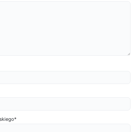
skiego
*