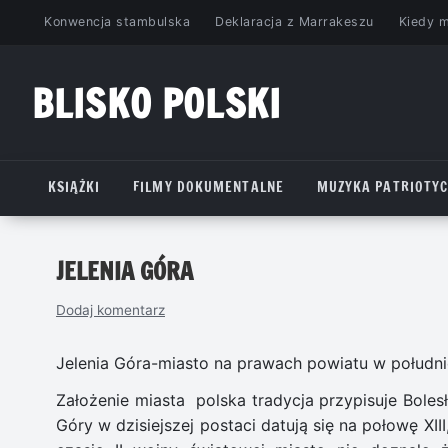
Przejdź
Konwencja stambulska
Deklaracja z Marrakeszu
Kiedy 
do
treści
BLISKO POLSKI
www.bliskopolski.pl
KSIĄŻKI
FILMY DOKUMENTALNE
MUZYKA PATRIOTY
JELENIA GÓRA
Dodaj komentarz
Jelenia Góra-miasto na prawach powiatu w połudn
Założenie miasta polska tradycja przypisuje Boles
Góry w dzisiejszej postaci datują się na połowę XI