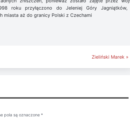
żadnych zniszczeń, ponieważ zostało zajęte przez woj
1998 roku przyłączono do Jeleniej Góry Jagniątków,
h miasta aż do granicy Polski z Czechami
Zieliński Marek »
 pola są oznaczone
*