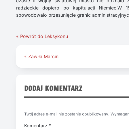
czasie II wojny światowej miasto nie doznało 
radzieckie dopiero po kapitulacji Niemiec.W 
spowodowało przesunięcie granic administracyjnyc
« Powrót do Leksykonu
Nawigacja
« Zawiła Marcin
wpisu
DODAJ KOMENTARZ
Twój adres e-mail nie zostanie opublikowany.
Wymagane
Komentarz
*