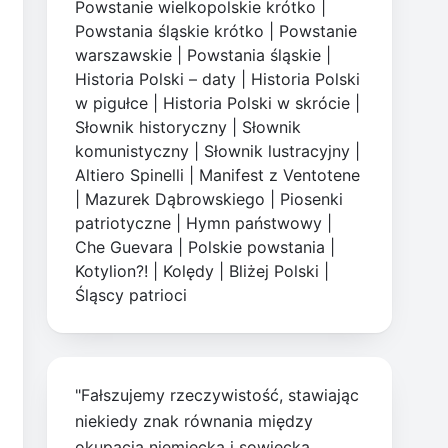
Powstanie wielkopolskie krótko
|
Powstania śląskie krótko
|
Powstanie
warszawskie
|
Powstania śląskie
|
Historia Polski – daty
|
Historia Polski
w pigułce
|
Historia Polski w skrócie
|
Słownik historyczny
|
Słownik
komunistyczny
|
Słownik lustracyjny
|
Altiero Spinelli
|
Manifest z Ventotene
|
Mazurek Dąbrowskiego
|
Piosenki
patriotyczne
|
Hymn państwowy
|
Che Guevara
|
Polskie powstania
|
Kotylion?!
|
Kolędy
|
Bliżej Polski
|
Śląscy patrioci
"Fałszujemy rzeczywistość, stawiając
niekiedy znak równania między
okupacją niemiecką i sowiecką.