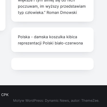
większe i tym silniej się do nich
poczuwam, im wyższy przedstawiam
typ człowieka.” Roman Dmowski
Polska - damska koszulka kibica
reprezentacji Polski biało-czerwona
CPK
Motyw WordPress: Dynamic News, autor: ThemeZee.