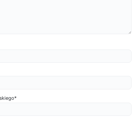
skiego
*