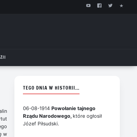
ZJI
TEGO DNIA W HISTORII…
06-08-1914
Powołanie tajnego
lin
Rządu Narodowego,
które ogłosił
tut
Józef Piłsudski.
ego
ę w