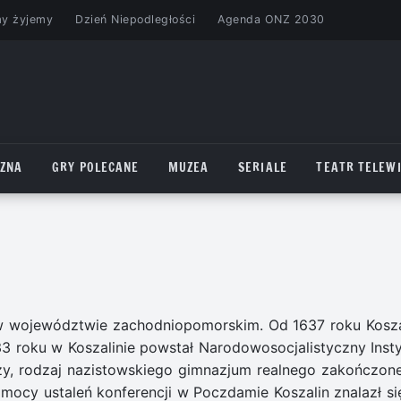
my żyjemy
Dzień Niepodległości
Agenda ONZ 2030
CZNA
GRY POLECANE
MUZEA
SERIALE
TEATR TELEWI
 w województwie zachodniopomorskim. Od 1637 roku Kosza
3 roku w Koszalinie powstał Narodowosocjalistyczny Insty
y, rodzaj nazistowskiego gimnazjum realnego zakończon
mocy ustaleń konferencji w Poczdamie Koszalin znalazł si