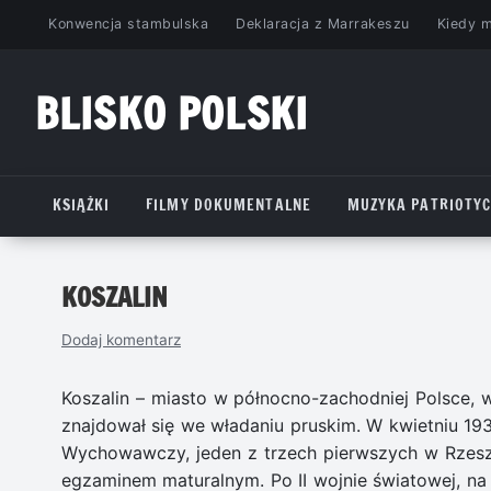
Przejdź
Konwencja stambulska
Deklaracja z Marrakeszu
Kiedy 
do
treści
BLISKO POLSKI
www.bliskopolski.pl
KSIĄŻKI
FILMY DOKUMENTALNE
MUZYKA PATRIOTY
KOSZALIN
Dodaj komentarz
Koszalin – miasto w północno-zachodniej Polsce,
znajdował się we władaniu pruskim. W kwietniu 193
Wychowawczy, jeden z trzech pierwszych w Rzesz
egzaminem maturalnym. Po II wojnie światowej, na 