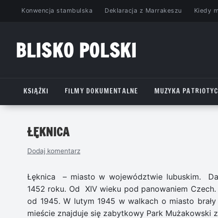
Przejdź
Konwencja stambulska
Deklaracja z Marrakeszu
Kiedy 
do
treści
BLISKO POLSKI
www.bliskopolski.pl
KSIĄŻKI
FILMY DOKUMENTALNE
MUZYKA PATRIOTY
ŁĘKNICA
Dodaj komentarz
Łęknica – miasto w województwie lubuskim. Da
1452 roku. Od XIV wieku pod panowaniem Czech. 
od 1945. W lutym 1945 w walkach o miasto brały
mieście znajduje się zabytkowy Park Mużakowski z