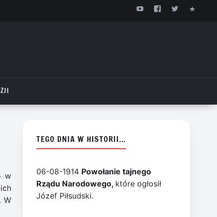
ZJI
TEGO DNIA W HISTORII…
06-08-1914
Powołanie tajnego
o w
Rządu Narodowego,
które ogłosił
ich
Józef Piłsudski.
. W