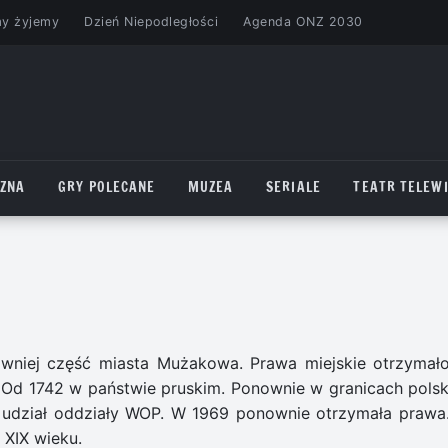
my żyjemy
Dzień Niepodległości
Agenda ONZ 2030
CZNA
GRY POLECANE
MUZEA
SERIALE
TEATR TELEWI
wniej część miasta Mużakowa. Prawa miejskie otrzymał
Od 1742 w państwie pruskim. Ponownie w granicach polsk
 udział oddziały WOP. W 1969 ponownie otrzymała prawa
 XIX wieku.