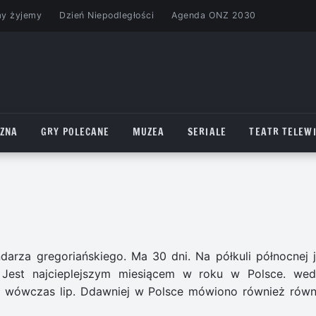
my żyjemy
Dzień Niepodległości
Agenda ONZ 2030
CZNA
GRY POLECANE
MUZEA
SERIALE
TEATR TELEWI
arza gregoriańskiego. Ma 30 dni. Na półkuli północnej j
. Jest najcieplejszym miesiącem w roku w Polsce. wed
ch wówczas lip. Ddawniej w Polsce mówiono również równ