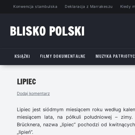
Przejdź
Konwencja stambulska
Deklaracja z Marrakeszu
Kiedy 
do
treści
BLISKO POLSKI
www.bliskopolski.pl
KSIĄŻKI
FILMY DOKUMENTALNE
MUZYKA PATRIOTY
LIPIEC
Dodaj komentarz
Lipiec jest siódmym miesiącem roku według kalend
miesiącem lata, na półkuli południowej – zimy
Brücknera, nazwa „lipiec” pochodzi od kwitnący
„lipień”.